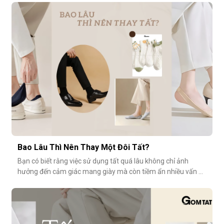
cùng khám phá vì sao tất modal lại được xem là lựa chọn lý
tưởng cho những ngày dài tại văn phòng.Khi đôi chân “lên
tiếng” s
Bao Lâu Thì Nên Thay Một Đôi Tất?
Bạn có biết rằng việc sử dụng tất quá lâu không chỉ ảnh
hưởng đến cảm giác mang giày mà còn tiềm ẩn nhiều vấn đề
vệ sinh, sức khỏe? Vậy bao lâu thì nên thay một đôi tất?
Cùng GOMTAT tìm hiểu nhé.Tuổi thọ trung bình của một đôi
tất là bao lâu?Trung bình, một đôi tất sử dụng thường xuyên
(3–4 lần/tuần