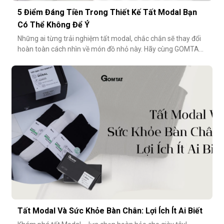
5 Điểm Đáng Tiền Trong Thiết Kế Tất Modal Bạn
Có Thể Không Để Ý
Những ai từng trải nghiệm tất modal, chắc chắn sẽ thay đổi
hoàn toàn cách nhìn về món đồ nhỏ này. Hãy cùng GOMTAT
khám phá 5 điểm đáng tiền trong thiết kế của dòng tất
modal cao cấp – những điều có thể bạn chưa từng để ý
nhưng lại ảnh hưởng rất nhiều đến trải nghiệm hằng
ngày.Chất liệu sợi modalĐiểm
Tất Modal Và Sức Khỏe Bàn Chân: Lợi Ích Ít Ai Biết