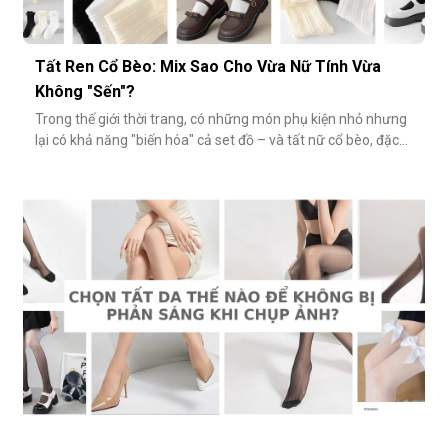
Tất Ren Cổ Bèo: Mix Sao Cho Vừa Nữ Tính Vừa
Không "Sến"?
Trong thế giới thời trang, có những món phụ kiện nhỏ nhưng
lại có khả năng "biến hóa" cả set đồ – và tất nữ cổ bèo, đặc
biệt là tất ren cổ bèo, chính là một trong số đó. Nhẹ nhàng,
nữ tính và có phần điệu đà, món phụ kiện này đôi khi bị gắn
mác "sến súa" nếu không phối đúng cách. Vậy làm sao để
diện