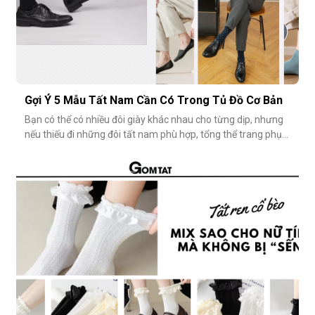
Gợi Ý 5 Mẫu Tất Nam Cần Có Trong Tủ Đồ Cơ Bản
Bạn có thể có nhiều đôi giày khác nhau cho từng dịp, nhưng
nếu thiếu đi những đôi tất nam phù hợp, tổng thể trang phục
vẫn chưa thật sự hoàn hảo. Một đôi vớ nam tưởng chừng
nhỏ nhặt, nhưng lại góp phần định hình phong cách, nâng
tầm sự chỉn chu và thể hiện gu thẩm mỹ cá nhân một cách
rõ rệt. Dưới đâ