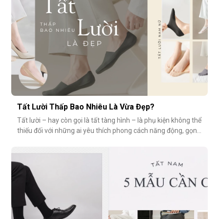
Tất Lười Thấp Bao Nhiêu Là Vừa Đẹp?
Tất lười – hay còn gọi là tất tàng hình – là phụ kiện không thể
thiếu đối với những ai yêu thích phong cách năng động, gọn
nhẹ nhưng vẫn muốn giữ sự tinh tế cho tổng thể trang phục.
Tuy nhiên, có một câu hỏi thường gặp: tất giày lười thấp bao
nhiêu là vừa đẹp? Nếu quá thấp, tất dễ bị tuột; nếu quá c