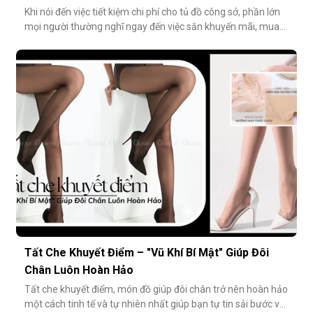
Khi nói đến việc tiết kiệm chi phí cho tủ đồ công sở, phần lớn
mọi người thường nghĩ ngay đến việc săn khuyến mãi, mua
combo hoặc tối giản số lượng món đồ. Tuy nhiên, có một
cách tiết kiệm bền vững và tinh tế hơn rất nhiều: đầu tư vào
chất lượng từ những món nhỏ nhất. Cụ thể hơn, tất modal
không chỉ
Tất Che Khuyết Điểm – "Vũ Khí Bí Mật" Giúp Đôi
Chân Luôn Hoàn Hảo
Tất che khuyết điểm, món đồ giúp đôi chân trở nên hoàn hảo
một cách tinh tế và tự nhiên nhất giúp bạn tự tin sải bước với