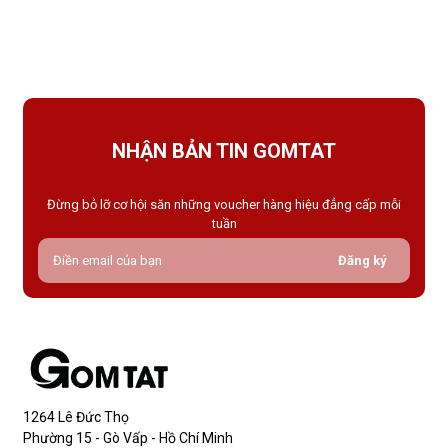
váy ngắn, quần short hay giày cao gót trong những dịp quan
trọng.Tất che khuyết điểm là gì và vì sao nên dùng?Khác với
tất thông thường, tất che khuyết điểm được thiết kế với mục
NHẬN BẢN TIN GOMTAT
Đừng bỏ lỡ cơ hội săn những voucher hàng hiệu đẳng cấp mỗi
tuần
Đăng ký
1264 Lê Đức Thọ
Phường 15 - Gò Vấp - Hồ Chí Minh