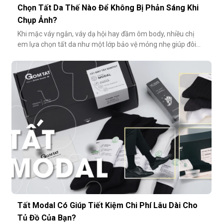
Chọn Tất Da Thế Nào Để Không Bị Phản Sáng Khi
Chụp Ảnh?
Khi mặc váy ngắn, váy dạ hội hay đầm ôm body, nhiều chị
em lựa chọn tất da như một lớp bảo vệ mỏng nhẹ giúp đôi
chân thêm thon gọn, đều màu và che đi khuyết điểm nhỏ.
Tuy nhiên, không ít người gặp phải tình huống dở khóc dở
cười: đôi chân phản chiếu ánh sáng trắng loá trong ảnh, lộ rõ
lớp tất khiến
Tất Modal Có Giúp Tiết Kiệm Chi Phí Lâu Dài Cho
Tủ Đồ Của Bạn?