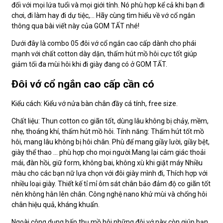
đối với mọi lứa tuổi và mọi giới tính. Nó phù hợp kể cả khi bạn đi
chơi, đi làm hay đi dự tiệc,… Hãy cùng tìm hiểu về vớ cổ ngắn
thông qua bài viết này của GOM TẤT nhé!
Dưới đây là combo 05 đôi vớ cổ ngắn cao cấp dành cho phái
mạnh với chất cotton dày dặn, thấm hút mồ hôi cực tốt giúp
giảm tối đa mùi hôi khi đi giày đang có ở GOM TẤT.
Đôi vớ cổ ngắn cao cấp cần có
Kiểu cách: Kiểu vớ nửa bàn chân đầy cá tính, free size.
Chất liệu: Thun cotton co giãn tốt, dùng lâu không bị chảy, mềm,
nhẹ, thoáng khí, thấm hút mồ hôi. Tính năng: Thấm hút tốt mồ
hôi, mang lâu không bị hôi chân. Phù để mang giầy lười, giầy bệt,
giày thể thao … phù hợp cho mọi người.Mang lại cảm giác thoải
mái, đàn hồi, giữ form, không bai, không xù khi giặt máy Nhiều
màu cho các bạn nữ lựa chọn với đôi giày mình đi, Thích hợp với
nhiều loại giày. Thiết kế tỉ mỉ ôm sát chân bảo đảm độ co giãn tốt
nên không hằn lên chân. Công nghệ nano khử mùi và chống hôi
chân hiệu quả, kháng khuẩn.
Ngoài công dụng hấp thụ mồ hôi những đôi vớ này còn giúp bạn