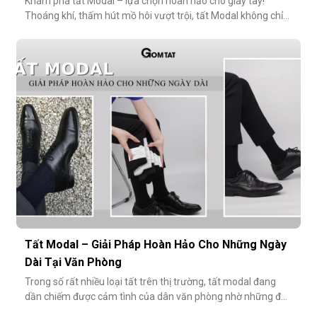
Khám phá tất Modal – lựa chọn hoàn hảo cho giày tây!
Thoáng khí, thấm hút mồ hôi vượt trội, tất Modal không chỉ
mang lại sự thoải mái mà còn bảo vệ sức khỏe bàn chân,
ngăn mùi hôi và bệnh da liễu. Hãy cùng khám phá lý do vì sao
tất Modal đang trở thành xu hướng không thể thiếu cho các
quý ông hiện đ
Tất Modal – Giải Pháp Hoàn Hảo Cho Những Ngày
Dài Tại Văn Phòng
Trong số rất nhiều loại tất trên thị trường, tất modal đang
dần chiếm được cảm tình của dân văn phòng nhờ những đặc
tính vượt trội về sự mềm mại, thoáng khí và độ bền cao. Hãy