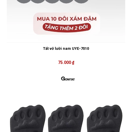
Tất vớ lười nam UYE-7010
75.000 ₫