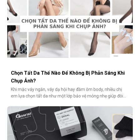
Chọn Tất Da Thế Nào Để Không Bị Phản Sáng Khi
Chụp Ảnh?
Khi mặc váy ngắn, váy dạ hội hay đầm ôm body, nhiều chị
em lựa chọn tất da như một lớp bảo vệ mỏng nhẹ giúp đôi
chân thêm thon gọn, đều màu và che đi khuyết điểm nhỏ.
Tuy nhiên, không ít người gặp phải tình huống dở khóc dở
cười: đôi chân phản chiếu ánh sáng trắng loá trong ảnh, lộ rõ
lớp tất khiến