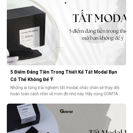
5 Điểm Đáng Tiền Trong Thiết Kế Tất Modal Bạn
Có Thể Không Để Ý
Những ai từng trải nghiệm tất modal, chắc chắn sẽ thay đổi
hoàn toàn cách nhìn về món đồ nhỏ này. Hãy cùng GOMTAT
khám phá 5 điểm đáng tiền trong thiết kế của dòng tất
modal cao cấp – những điều có thể bạn chưa từng để ý
nhưng lại ảnh hưởng rất nhiều đến trải nghiệm hằng
ngày.Chất liệu sợi modalĐiểm