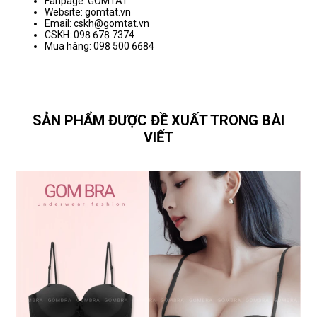
Fanpage: GOMTAT
Website: gomtat.vn
Email: cskh@gomtat.vn
CSKH: 098 678 7374
Mua hàng: 098 500 6684
SẢN PHẨM ĐƯỢC ĐỀ XUẤT TRONG BÀI
VIẾT