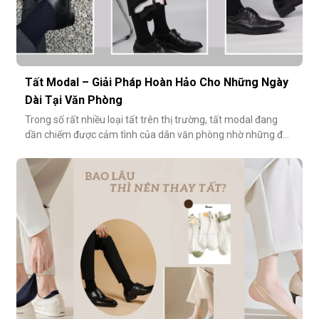
Tất Modal – Giải Pháp Hoàn Hảo Cho Những Ngày
Dài Tại Văn Phòng
Trong số rất nhiều loại tất trên thị trường, tất modal đang
dần chiếm được cảm tình của dân văn phòng nhờ những đặc
tính vượt trội về sự mềm mại, thoáng khí và độ bền cao. Hãy
cùng khám phá vì sao tất modal lại được xem là lựa chọn lý
tưởng cho những ngày dài tại văn phòng.Khi đôi chân “lên
tiếng” s