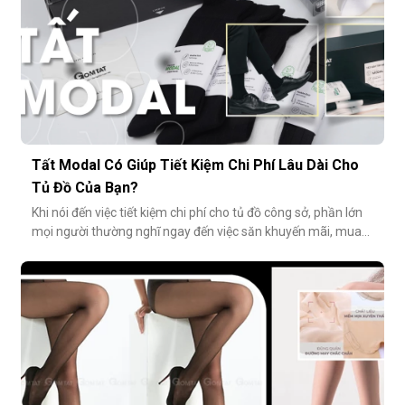
Tất Modal Có Giúp Tiết Kiệm Chi Phí Lâu Dài Cho
Tủ Đồ Của Bạn?
Khi nói đến việc tiết kiệm chi phí cho tủ đồ công sở, phần lớn
mọi người thường nghĩ ngay đến việc săn khuyến mãi, mua
combo hoặc tối giản số lượng món đồ. Tuy nhiên, có một
cách tiết kiệm bền vững và tinh tế hơn rất nhiều: đầu tư vào
chất lượng từ những món nhỏ nhất. Cụ thể hơn, tất modal
không chỉ