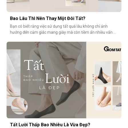
Bao Lâu Thì Nên Thay Một Đôi Tất?
Bạn có biết rằng việc sử dụng tất quá lâu không chỉ ảnh
hưởng đến cảm giác mang giày mà còn tiềm ẩn nhiều vấn đề
vệ sinh, sức khỏe? Vậy bao lâu thì nên thay một đôi tất?
Cùng GOMTAT tìm hiểu nhé.Tuổi thọ trung bình của một đôi
tất là bao lâu?Trung bình, một đôi tất sử dụng thường xuyên
(3–4 lần/tuần
Tất Lười Thấp Bao Nhiêu Là Vừa Đẹp?