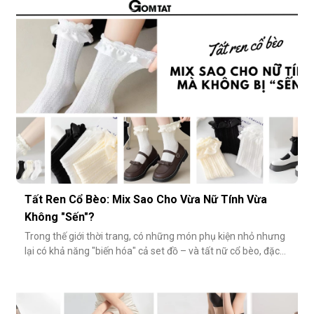
nhỏ nhặt, nhưng lại góp phần định hình phong cách, nâng
tầm sự chỉn chu và thể hiện gu thẩm mỹ cá nhân một cách
rõ rệt. Dưới đâ
Tất Ren Cổ Bèo: Mix Sao Cho Vừa Nữ Tính Vừa
Không "Sến"?
Trong thế giới thời trang, có những món phụ kiện nhỏ nhưng
lại có khả năng "biến hóa" cả set đồ – và tất nữ cổ bèo, đặc
biệt là tất ren cổ bèo, chính là một trong số đó. Nhẹ nhàng,
nữ tính và có phần điệu đà, món phụ kiện này đôi khi bị gắn
mác "sến súa" nếu không phối đúng cách. Vậy làm sao để
diện