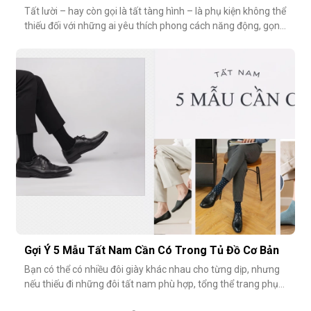
Tất lười – hay còn gọi là tất tàng hình – là phụ kiện không thể
thiếu đối với những ai yêu thích phong cách năng động, gọn
nhẹ nhưng vẫn muốn giữ sự tinh tế cho tổng thể trang phục.
Tuy nhiên, có một câu hỏi thường gặp: tất giày lười thấp bao
nhiêu là vừa đẹp? Nếu quá thấp, tất dễ bị tuột; nếu quá c
Gợi Ý 5 Mẫu Tất Nam Cần Có Trong Tủ Đồ Cơ Bản
Bạn có thể có nhiều đôi giày khác nhau cho từng dịp, nhưng
nếu thiếu đi những đôi tất nam phù hợp, tổng thể trang phục
vẫn chưa thật sự hoàn hảo. Một đôi vớ nam tưởng chừng