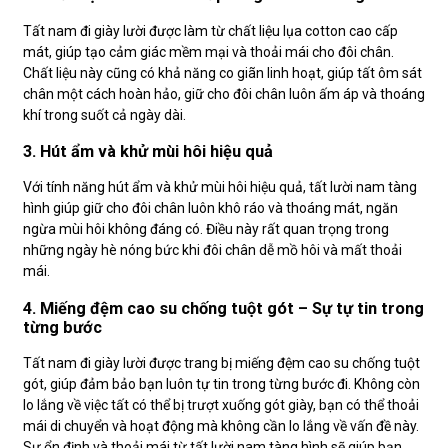
Tất nam đi giày lười được làm từ chất liệu lụa cotton cao cấp
mát, giúp tạo cảm giác mềm mại và thoải mái cho đôi chân.
Chất liệu này cũng có khả năng co giãn linh hoạt, giúp tất ôm sát
chân một cách hoàn hảo, giữ cho đôi chân luôn ấm áp và thoáng
khí trong suốt cả ngày dài.
3. Hút ẩm và khử mùi hôi hiệu quả
Với tính năng hút ẩm và khử mùi hôi hiệu quả, tất lười nam tàng
hình giúp giữ cho đôi chân luôn khô ráo và thoáng mát, ngăn
ngừa mùi hôi không đáng có. Điều này rất quan trọng trong
những ngày hè nóng bức khi đôi chân dễ mồ hôi và mất thoải
mái.
4. Miếng đệm cao su chống tuột gót – Sự tự tin trong
từng bước
Tất nam đi giày lười được trang bị miếng đệm cao su chống tuột
gót, giúp đảm bảo bạn luôn tự tin trong từng bước đi. Không còn
lo lắng về việc tất có thể bị trượt xuống gót giày, bạn có thể thoải
mái di chuyển và hoạt động mà không cần lo lắng về vấn đề này.
Sự ổn định và thoải mái từ tất lười nam tàng hình sẽ giúp bạn