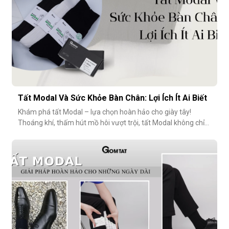
Tất Modal Và Sức Khỏe Bàn Chân: Lợi Ích Ít Ai Biết
Khám phá tất Modal – lựa chọn hoàn hảo cho giày tây!
Thoáng khí, thấm hút mồ hôi vượt trội, tất Modal không chỉ
mang lại sự thoải mái mà còn bảo vệ sức khỏe bàn chân,
ngăn mùi hôi và bệnh da liễu. Hãy cùng khám phá lý do vì sao
tất Modal đang trở thành xu hướng không thể thiếu cho các
quý ông hiện đ