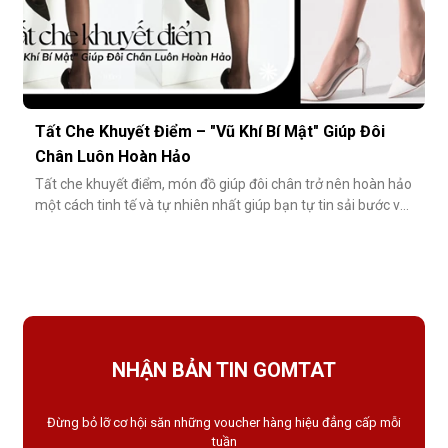
Tất Che Khuyết Điểm – "Vũ Khí Bí Mật" Giúp Đôi
Chân Luôn Hoàn Hảo
Tất che khuyết điểm, món đồ giúp đôi chân trở nên hoàn hảo
một cách tinh tế và tự nhiên nhất giúp bạn tự tin sải bước với
váy ngắn, quần short hay giày cao gót trong những dịp quan
trọng.Tất che khuyết điểm là gì và vì sao nên dùng?Khác với
tất thông thường, tất che khuyết điểm được thiết kế với mục
NHẬN BẢN TIN GOMTAT
Đừng bỏ lỡ cơ hội săn những voucher hàng hiệu đẳng cấp mỗi
tuần